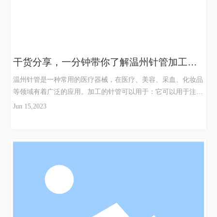
干货分享，一分钟带你了解温州针管加工的
用途
温州针管是一种常用的医疗器械，在医疗、美容、采血、化妆品
等领域有着广泛的应用。加工的针管可以用于：它可以用于注射
药物、输液等医疗用途。针管的制作严格按照国家的医疗器械生
Jun 15,2023
产质量标准，确保产品的质量安全。它可以用于美容手术中。它
可以准确地控制剂量和深度，帮助医生进行操作。它可以用于采
集血样进行检验。它可以准确地取得血液，避免伤害到血管和神
经，同时避免污染，确保血样的质量。它可以用于制作化妆品，
如唇膏、眼线液等。它可以准确控制配方的比例和混合均匀度，
确保化妆品的质量和效果。总的来说，它具有广泛的用途，可以
在不同领域中为人们的健康和美丽贡献力量。它是一项重要的制
造业，在日常生活中有着广泛的应用。它的用途主要集中在医
疗、美容、采血、化妆品等领域。首先，它可应用于医疗需求。