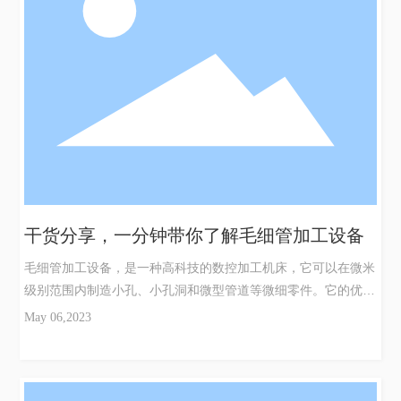
州针管加工的材料选择和特点所使用的材料一般包括304L/316L
不锈钢，纯钛和纯铂等。这些材料具有高机械性能、优异的电化
学性能和化学稳定性等特点。3.医疗器械医疗行业应用广泛，被
用于生产各种个样的医疗器械，包括注射器、各种尖头针、血袋
等。因为可以制造出精度高的针管，这些器械可以确保操作效果
的可控性和安全性。4.未来发展趋势随着医疗器械市场需求的不
断增
干货分享，一分钟带你了解毛细管加工设备
毛细管加工设备，是一种高科技的数控加工机床，它可以在微米
级别范围内制造小孔、小孔洞和微型管道等微细零件。它的优点
是显著的：精度高。毛细管加工设备可以达到0.001毫米的精度
May 06,2023
水平，可以用于诸如微型元件、微型注塑等领域，具有很高的精
度和重复性。自动化程度高。毛细管加工设备采用计算机控制方
式，可以通过程序控制自动开启和关闭，进行多道复杂的加工和