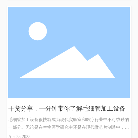
作精度较高，每个毛细管的大小和形状均可以达到非常准确的程
度。它广泛适用于各种不同的毛细管材料，包括有机玻璃、石英
玻璃、硅胶、PP等材料，具有较高的加工效率和操作灵它有自
动化程度高、操作简便、人工干预少等优点，同时还具备加工速
度快、抗干扰能力强等特点。它采用节能的加工方式，能够降低
生产过程中的能源消耗和污染物排放，有助于推进绿色生产和环
保产业的发展。它采用好的材料制造，具有优异的机械性能和稳
定性，能够在高强度的生产环境下保证稳定可靠的工作，减少生
产故障和维修开销。总之，它的特点包括高精度、多功能、自动
化、节能环保、高
干货分享，一分钟带你了解毛细管加工设备
毛细管加工设备很快就成为现代实验室和医疗行业中不可或缺的
一部分。无论是在生物医学研究中还是在现代微芯片制造中，都
需要这种诸如制作微型流控芯片、毛细管电泳等应用的专业制造
Apr 23,2023