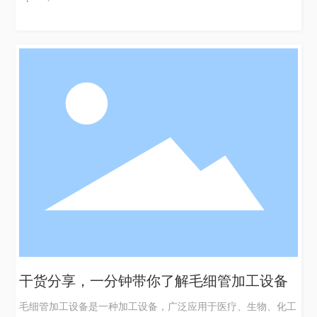
设备。机器是将液体或气体按计划的方法，可控地流在纳米或微
米级空间中。这使得机器在诸如医疗诊断、食品检测和生物学研
究等领域中有着重要的应用。它们还广泛用于CPU、LCD、半导
体和其他电子设备的制造过程。毛细管加的机械操作实际上包含
了很多细节，能够制作出几微米大小的物品。所以，毛细管加工
设备能够化繁为简，提高工作效率，使得实验室和医学系中需要
制作纳米探头和调节器的应用科技学家们更容易将自己的实验还
原和分析。它能够提高和加速生命科学家、半导体制造商和电子
制造商的研究工作。不仅如此，毛细管加工设备还为传感器制造
商和微流体芯片制造商提供了高速制造的方法，并帮助研究者更
好地了解细胞和其他生命科学物质之间的底层运作机制。它是许
多实验室和制
干货分享，一分钟带你了解毛细管加工设备
毛细管加工设备是一种加工设备，广泛应用于医疗、生物、化工