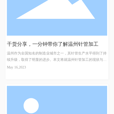
医疗器械是人们生命健康的重要组成部分，而温州针管加工就能
帮助制造出医疗器械中的重要元器件。它是一种重要的加工技
术，它是根据材料的特
干货分享，一分钟带你了解温州针管加工
温州作为全国知名的制造业城市之一，其针管生产水平得到了持
续升级，取得了明显的进步。本文将就温州针管加工的现状与未
来发展方向做详细探讨。1.针管加工工艺水平不断提高。随着科
May 16,2023
技的不断进步，针管加工的工艺水平也不断提高。从手工加工到
现在的机器自动化生产，针管的精度和质量都得到了大幅提高。
2.针管加工企业的竞争形势日趋激烈。随着针管加工工艺水平的
提高，针管加工企业的竞争也越来越激烈。为了在市场上取得一
席之地，企业需要加强技术改造、提高生产效率，还需要注重服
务质量、提高客户满意度。3.研发创新成为企业发展的主要动
力。针管加工企业的成功关键，在于研发创新能力。随着市场对