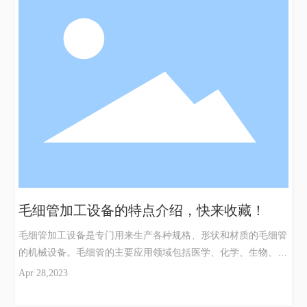
检测工作，使生产效率和质量得到很大提高。使用寿命长。它采
用高强度材料制造，经过准确调试和维护可使用数年，具有长寿
命的特点。维护简便。毛细管加工设备所有部件均可拆卸，方便
维护和更换，维护成本相对较低。综上所述，它在现代工业中拥
有举足轻重的地位，已经成为制造业发展的重要驱动力。它为现
代制造业的快速发展和人类社会的繁荣发展作出了巨大的贡献。
不仅如此，设备的使用寿命长、维护简便也让工程师们更好地实
现了设备的使用效益。这很大地提高了设备使用效率，也对环境
和资源的保护
毛细管加工设备的特点介绍，快来收藏！
毛细管加工设备是专门用来生产各种规格、形状和材质的毛细管
的机械设备。毛细管的主要应用领域包括医学、化学、生物、环
保、能源等多个领域。因此，毛细管加工设备具有以下特点：它
Apr 28,2023
有高精度、高速度的特点，可以生产直径0.1毫米以下的毛细
管。同时，由于制造工艺的精细、机械设备的优越，毛细管的制