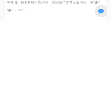
等领域。随着科技不断进步，它经历了许多发展历程。早期的设
备主要以手工操作为主，虽然精度较低，但也能满足一部分应用
Apr 17,2023
需求。随着机械化技术的发展，引入了半自动化的毛细管加工设
备，大大提高了生产效率。然而这种设备的结构复杂、控制系统
不够智能化，难以满足单根毛细管直径的调整。21世纪初，它进
入了一个全新的发展阶段。采用数字化控制及智能化设计的全自
动化毛细管加工设备大量涌现，效率及精度得到了大幅提升。同
时，基于人工智能等技术的毛细管加工设备也开始逐步应用于各
大领域。未来，毛细管加工设备将更加智能化和自动化。预计该
设备将不再局限于单根毛细管直径的调整，能够自动完成多种类
型毛细管加工。此外，毛细管加工设备的应用领域也会越来越广
泛，促进医疗、化工、环保等领域的快速发展。它作为重要的工
具，体现着科技发展的进步与创新，相信我们的毛细管加工设备
行业的未来会更
毛细管加工设备的结构介绍，快来收藏！