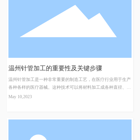
高品质、高性能的针管需求日益增长，企业需要及时跟进科技发
展，开发出更加符合市场需求的新产品。4.紧跟市场需求开发新
产品。针管加工企业需要紧跟市场需求，抓住机遇快速开发出新
产品。例如，随着医疗器械需求的不断增长，针管企业可以加大
对医疗器械
温州针管加工的重要性及关键步骤
温州针管加工是一种非常重要的制造工艺，在医疗行业用于生产
各种各样的医疗器械。这种技术可以将材料加工成各种直径、厚
度和长度不一的针管，被广泛用于医疗行业的注射器和血袋等设
May 10,2023
备内的针管制造。此外，温州针管加工也可以制造其他领域的设
备，如航空和航天工业，工业机械和日常产品等。1.针管加工的
原理和过程温州针管加工的原理在于对材料进行冷拔、拉伸和锻
造来生产出不同直径、长度和壁厚的针管。其过程包括如下步
骤：材料准备、加热处理、冷却、针管表面处理、检测等。2温