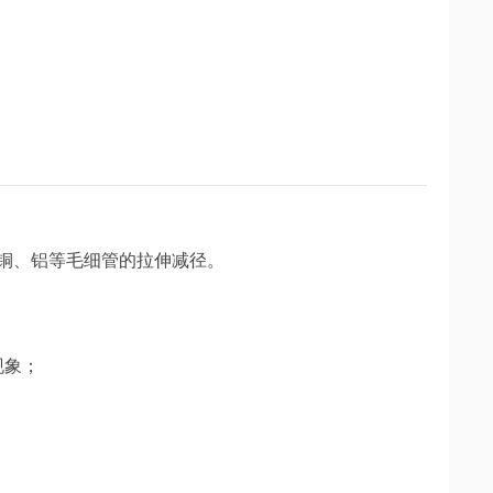
铜、铝等毛细管的拉伸减径。
现象；